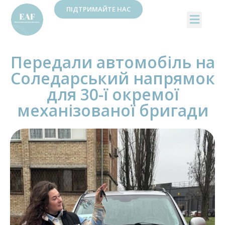
ПІДТРИМАЙТЕ НАС
Передали автомобіль на
Соледарський напрямок
для 30-ї окремої
механізованої бригади