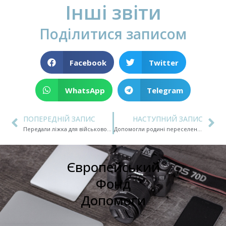
Інші звіти
Поділитися записом
Facebook
Twitter
WhatsApp
Telegram
ПОПЕРЕДНІЙ ЗАПИС
НАСТУПНИЙ ЗАПИС
Передали ліжка для військовослужбовців військової частини А7384
Допомогли родині переселенців з продуктами харчування, та найнеобхіднішими речами
Європейський
Фонд
Допомоги