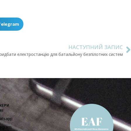
Telegram
НАСТУПНИЙ ЗАПИС
ридбати електростанцію для батальйону безпілотних систем
ЖЕРИ
er
atsapp
legram