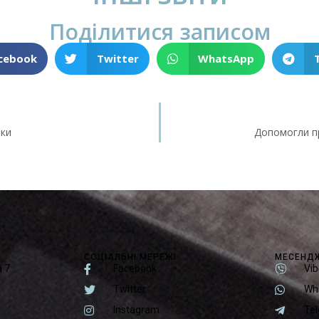
Поділитися записом
cebook
Twitter
WhatsApp
нки
Допомогли п
СОЦІАЛЬНІ МЕРЕЖІ
МЕСЕНД
а 7
Facebook
Vib
Twitter
Wh
Instagram
Te