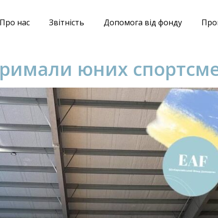
Про нас
Звітніcть
Допомога від фонду
Про
тримали юних спортсме