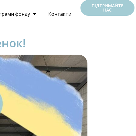
ПІДТРИМАЙТЕ
НАС
грами фонду
Контакти
нок!