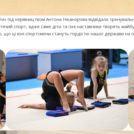
и» під керівництвом Антона Ніканорова відвідала тренувальн
ий спорт, адже саме діти та їхні наставники творять майбутн
, що ці юні спортсмени стануть гордістю нашої держави на с