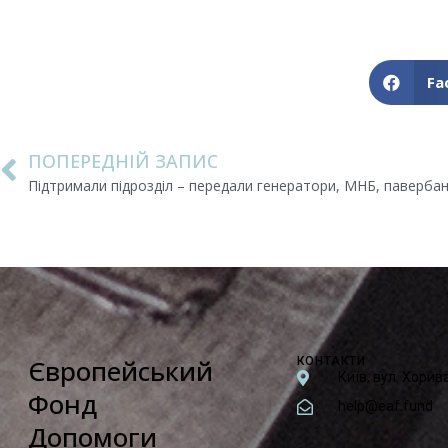
Fa
ПОПЕРЕДНІЙ ЗАПИС
Підтримали підрозділ – передали генератори, МНБ, паверба
Європейський
КОНТАКТИ
Київ, вул. Хорив
Фонд
help@eaf.fund
Допомоги