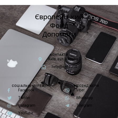
Європейський
Фонд
Допомоги
КОНТАКТИ
Київ, вул. Хорива 7
help@eaf.fund
СОЦІАЛЬНІ МЕРЕЖІ
МЕСЕНДЖЕРИ
Facebook
Viber
Twitter
Whatsapp
Instagram
Telegram
YouTube