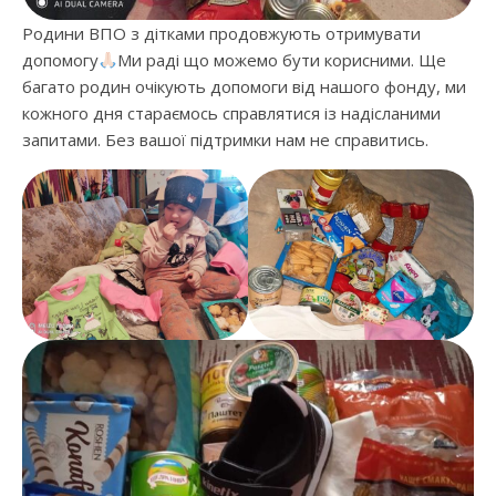
Родини ВПО з дітками продовжують отримувати
допомогу
Ми раді що можемо бути корисними. Ще
багато родин очікують допомоги від нашого фонду, ми
кожного дня стараємось справлятися із надісланими
запитами. Без вашої підтримки нам не справитись.