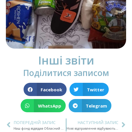
Інші звіти
Поділитися записом
Facebook
Twitter
WhatsApp
Telegram
ПОПЕРЕДНІЙ ЗАПИС
НАСТУПНИЙ ЗАПИС
Наш фонд відвідав Обласний центр реабілітації та розвитку дитини у місті Тернопіль
Нові відправлення відбуваються щотижня