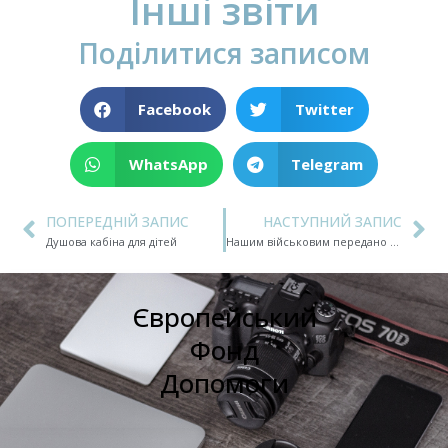
Інші звіти
Поділитися записом
Facebook
Twitter
WhatsApp
Telegram
ПОПЕРЕДНІЙ ЗАПИС
НАСТУПНИЙ ЗАПИС
Душова кабіна для дітей
Нашим військовим передано комп’ютер
Європейський
Фонд
Допомоги