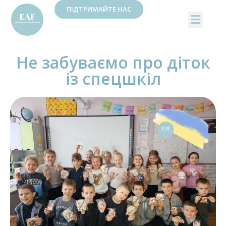
ПІДТРИМАЙТЕ НАС
Не забуваємо про діток
із спецшкіл