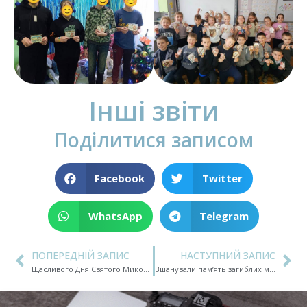
Інші звіти
Поділитися записом
Facebook
Twitter
WhatsApp
Telegram
ПОПЕРЕДНІЙ ЗАПИС
НАСТУПНИЙ ЗАПИС
Щасливого Дня Святого Миколая!
Вшанували памʼять загиблих морських піхотинців турніром по самбо