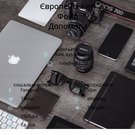
Європейський
Фонд
Допомоги
КОНТАКТИ
Київ, вул. Хорива 7
help@eaf.fund
СОЦІАЛЬНІ МЕРЕЖІ
МЕСЕНДЖЕРИ
Facebook
Viber
Twitter
Whatsapp
Instagram
Telegram
YouTube
Tik Tiok