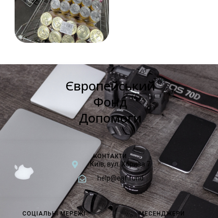
Європейський
Фонд
Допомоги
КОНТАКТИ
Київ, вул. Хорива 7
help@eaf.fund
СОЦІАЛЬНІ МЕРЕЖІ
МЕСЕНДЖЕРИ