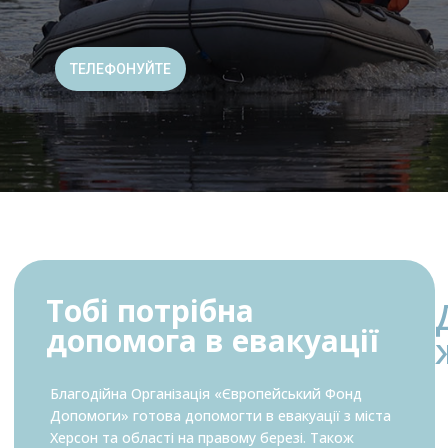
ТЕЛЕФОНУЙТЕ
Тобі потрібна
допомога в евакуації
Благодійна Організація «Європейський Фонд
Допомоги» готова допомогти в евакуації з міста
Херсон та області на правому березі. Також